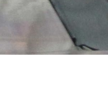
ir haben ...
 schöne Erfolge bei den Hessenmeisterschaften und
 den Deutschen Meisterschaften erzielt und seit
6 dabei fleißig einige Medaillen gesammelt: