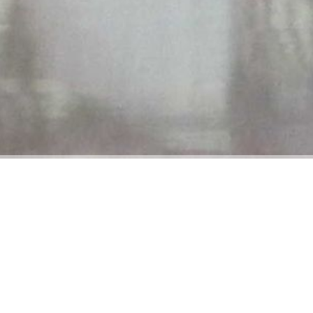
HISTORIE
//
Wir sind ...
... der
1. BowlingSportVerein Gießen 1976 e.V.
Niedergirmes (Wetzlar/Hessen) gegründet. Der V
amerikanischen Bowlingfreunden ins Leben geruf
Zeitpunkt noch 1. BSV Wetzlar-Gießen. Erst 198