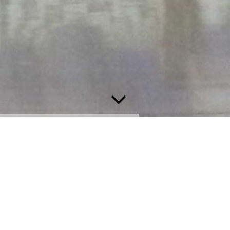
//
W
und wurden am 01.10.1976 in
...
erein wurde von deutschen und
auf
en und nannte sich zu diesem
200
4 bekam der Verein die